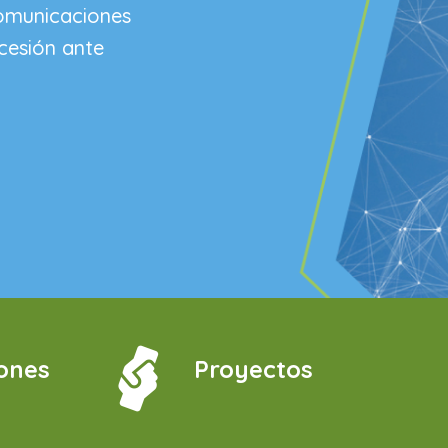
omunicaciones
ncesión ante
ones
Proyectos